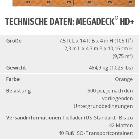
®
TECHNISCHE DATEN: MEGADECK
HD+
Größe
7,5 ft L x 14 ft B x 4 in H (105 ft²)
2,3 m L x 4,3 m B x 10,16 cm H
(9,75 m²)
Gewicht
464,9 kg (1.025 lbs)
Farbe
Orange
Belastung
600 psi, je nach den
vorliegenden
Untergrundbedingungen
Versandinformationen
Tieflader (US-Standard): Bis zu
42 Matten
40 Fuß ISO-Transportcontainer: