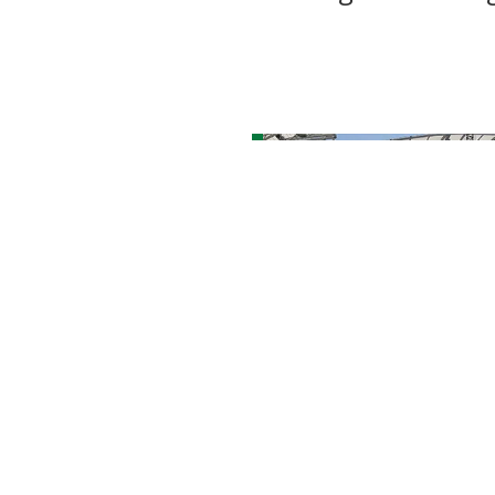
TEN
chen, Eigentum und
bundmatten von
.
N